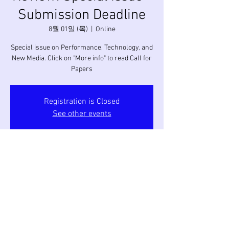
Submission Deadline
8월 01일 (목)
  |  
Online
Special issue on Performance, Technology, and
New Media. Click on "More info" to read Call for
Papers
Registration is Closed
See other events
시간 및 장소
2019년 8월 01일 오후 7:00
Online
이벤트 공유하기