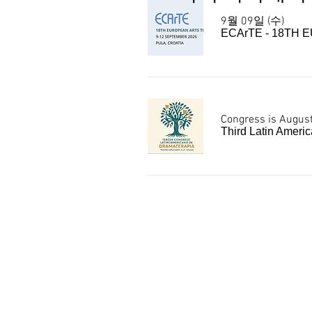
9월 09일 (수)
ECArTE - 18TH
Congress is August
Third Latin Ameri
Website translation provided by 