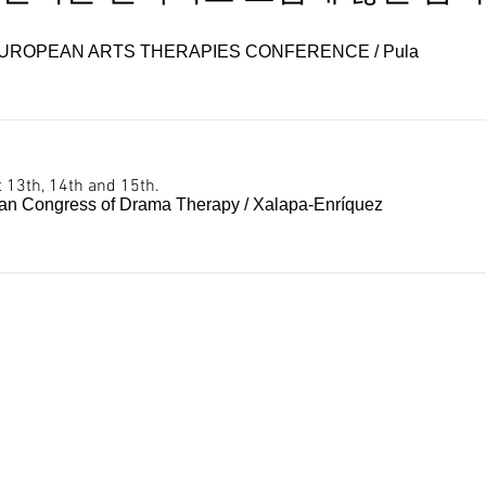
 EUROPEAN ARTS THERAPIES CONFERENCE
/
Pula
 13th, 14th and 15th.
can Congress of Drama Therapy
/
Xalapa-Enríquez
Heesoo Chang